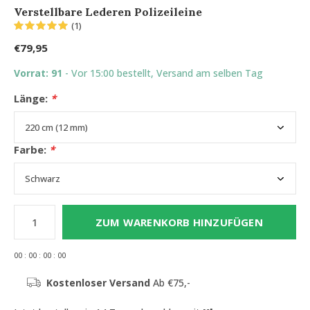
Verstellbare Lederen Polizeileine
(1)
€79,95
Vorrat: 91
- Vor 15:00 bestellt, Versand am selben Tag
Länge:
*
Farbe:
*
ZUM WARENKORB HINZUFÜGEN
0
0
:
0
0
:
0
0
:
0
0
Kostenloser Versand
Ab €75,-