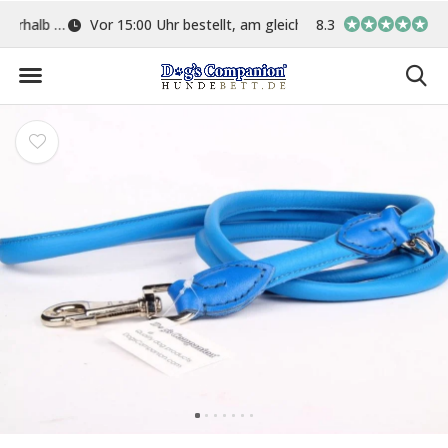
ge
Vor 15:00 Uhr bestellt, am gleichen Tag versand
8.3
In eigener Werkstat