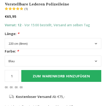
Verstellbare Lederen Polizeileine
(1)
€65,95
Vorrat: 12
- Vor 15:00 bestellt, Versand am selben Tag
Länge:
*
Farbe:
*
ZUM WARENKORB HINZUFÜGEN
0
0
:
0
0
:
0
0
:
0
0
Kostenloser Versand
Ab €75,-