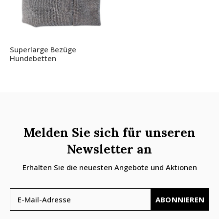
Superlarge Bezüge
Hundebetten
Melden Sie sich für unseren
Newsletter an
Erhalten Sie die neuesten Angebote und Aktionen
ABONNIEREN