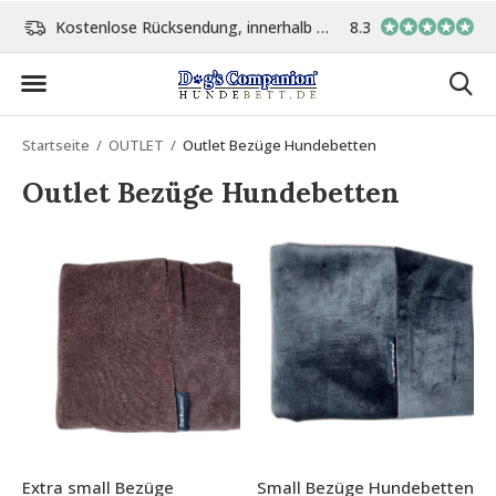
Kostenlose Rücksendung, innerhalb 14 Tage
8.3
Vor 15:00 Uhr bestellt, 
Startseite
OUTLET
Outlet Bezüge Hundebetten
Outlet Bezüge Hundebetten
Extra small Bezüge
Small Bezüge Hundebetten