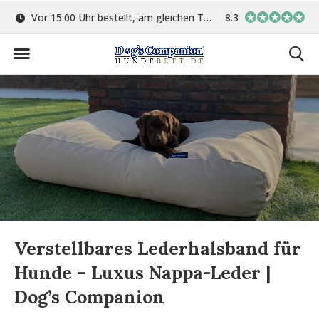
ge
Vor 15:00 Uhr bestellt, am gleichen Tag versand
8.3
In eigener Werkstat
Verstellbares Lederhalsband für
Hunde – Luxus Nappa-Leder |
Dog’s Companion