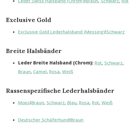
Leder Swiss Halsband (Chrom)
:
Braun
,
Schwarz
,
Rot
Exclusive Gold
Exclusive Gold Lederhalsband (Messing)
:
Schwarz
Breite Halsbänder
Leder Breite Halsband (Chrom):
Rot
,
Schwarz
,
Braun
,
Camel
,
Rosa
,
Weiß
Rassenspezifische Lederhalsbänder
Mops
:
Braun
,
Schwarz
,
Blau
,
Rosa
,
Rot
,
Weiß
Deutscher Schäferhund
:
Braun