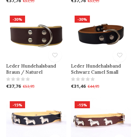
€37,76
€37,76
€53,95
€53,95
-30%
-30%
Leder Hundehalsband
Leder Hundehalsband
Braun / Naturel
Schwarz Camel Small
€37,76
€31,46
€53,95
€44,95
-15%
-15%