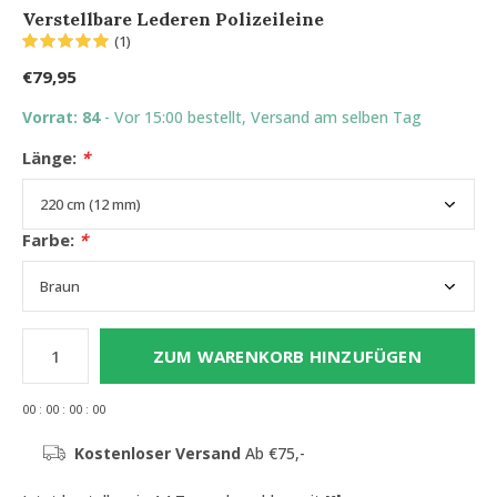
Verstellbare Lederen Polizeileine
(1)
€79,95
Vorrat: 84
- Vor 15:00 bestellt, Versand am selben Tag
Länge:
*
Farbe:
*
ZUM WARENKORB HINZUFÜGEN
0
0
:
0
0
:
0
0
:
0
0
Kostenloser Versand
Ab €75,-