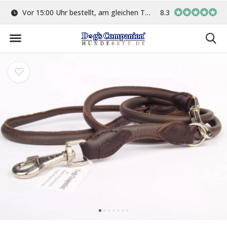
ge
Vor 15:00 Uhr bestellt, am gleichen Tag versand
8.3
In eigener Werkstat