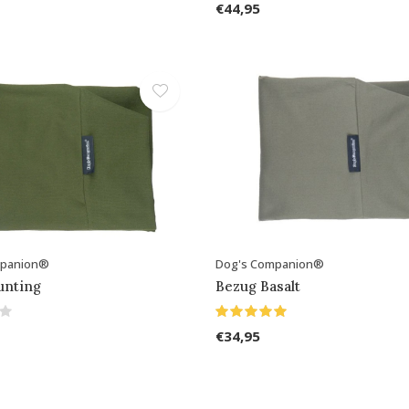
€44,95
mpanion®
Dog's Companion®
unting
Bezug Basalt
€34,95