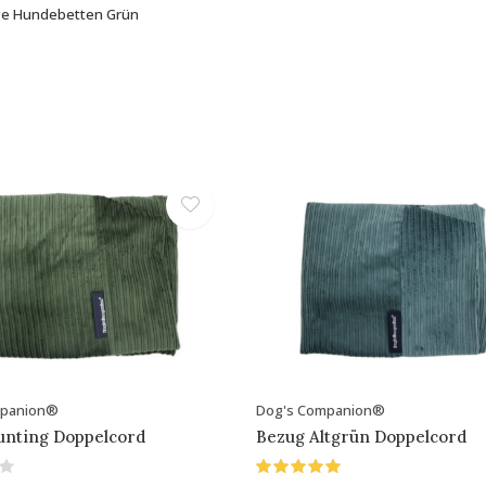
e Hundebetten Grün
mpanion®
Dog's Companion®
unting Doppelcord
Bezug Altgrün Doppelcord