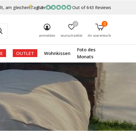
lt, am gleichen Tag versand
8.3
Out of 643 Reviews
0
0
anmelden
wunschzettel
ihr warenkorb
Foto des
E
OUTLET
Wohnkissen
Monats