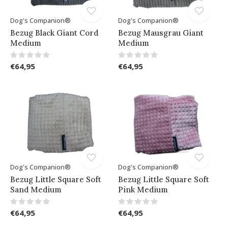
Dog's Companion®
Dog's Companion®
Bezug Black Giant Cord
Bezug Mausgrau Giant
Medium
Medium
€64,95
€64,95
Dog's Companion®
Dog's Companion®
Bezug Little Square Soft
Bezug Little Square Soft
Sand Medium
Pink Medium
€64,95
€64,95