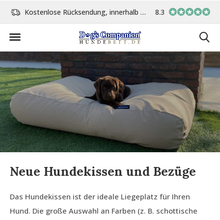
ge
Vor 15:00 Uhr bestellt, am gleichen Tag versand
8.3
In eigener Werkstat
Neue Hundekissen und Bezüge
Das Hundekissen ist der ideale Liegeplatz für Ihren
Hund. Die große Auswahl an Farben (z. B. schottische