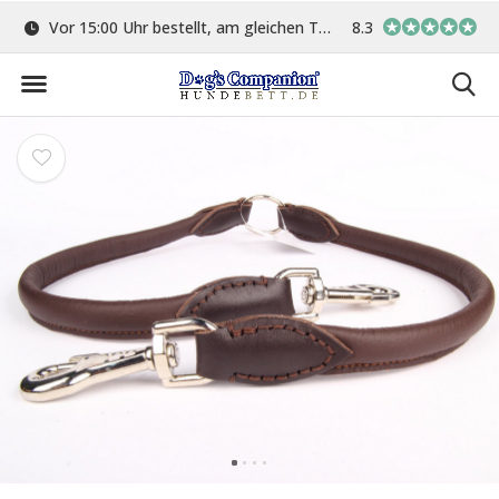
ge
Vor 15:00 Uhr bestellt, am gleichen Tag versand
8.3
In eigener Werkstat