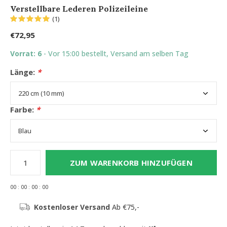
Verstellbare Lederen Polizeileine
(1)
€72,95
Vorrat: 6
- Vor 15:00 bestellt, Versand am selben Tag
Länge:
*
Farbe:
*
ZUM WARENKORB HINZUFÜGEN
0
0
:
0
0
:
0
0
:
0
0
Kostenloser Versand
Ab €75,-