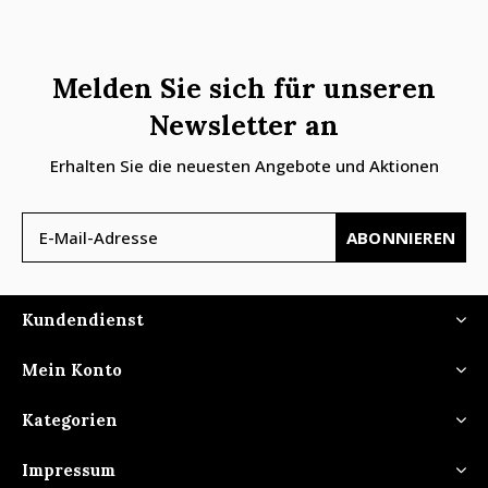
Melden Sie sich für unseren
Newsletter an
Erhalten Sie die neuesten Angebote und Aktionen
ABONNIEREN
Kundendienst
Mein Konto
Kategorien
Impressum