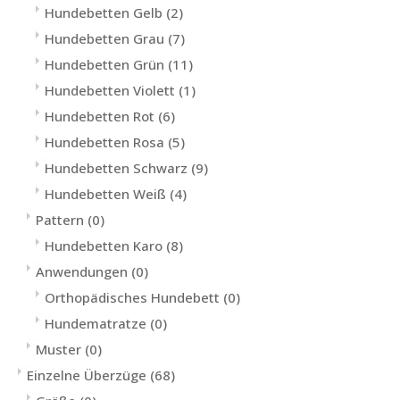
Hundebetten Gelb
(2)
Hundebetten Grau
(7)
Hundebetten Grün
(11)
Hundebetten Violett
(1)
Hundebetten Rot
(6)
Hundebetten Rosa
(5)
Hundebetten Schwarz
(9)
Hundebetten Weiß
(4)
Pattern
(0)
Hundebetten Karo
(8)
Anwendungen
(0)
Orthopädisches Hundebett
(0)
Hundematratze
(0)
Muster
(0)
Einzelne Überzüge
(68)