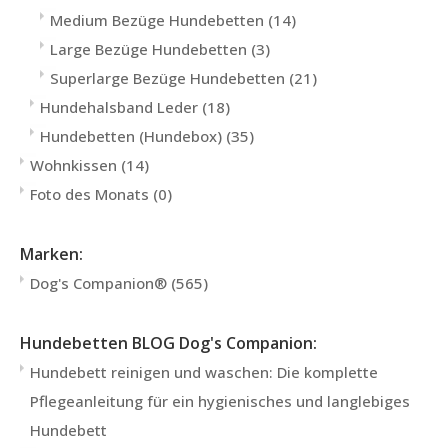
Medium Bezüge Hundebetten
(14)
Large Bezüge Hundebetten
(3)
Superlarge Bezüge Hundebetten
(21)
Hundehalsband Leder
(18)
Hundebetten (Hundebox)
(35)
Wohnkissen
(14)
Foto des Monats
(0)
Marken:
Dog's Companion®
(565)
Hundebetten BLOG Dog's Companion:
Hundebett reinigen und waschen: Die komplette
Pflegeanleitung für ein hygienisches und langlebiges
Hundebett