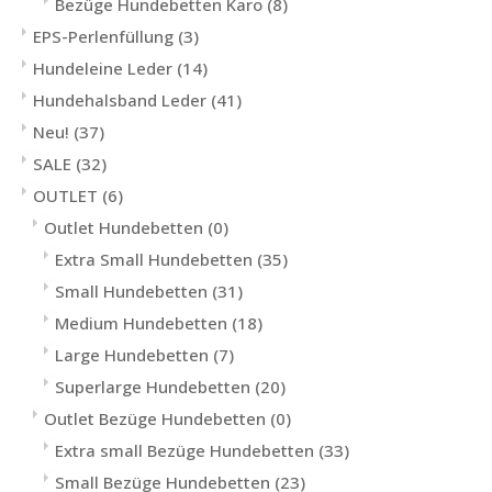
Bezüge Hundebetten Karo
(8)
EPS-Perlenfüllung
(3)
Hundeleine Leder
(14)
Hundehalsband Leder
(41)
Neu!
(37)
SALE
(32)
OUTLET
(6)
Outlet Hundebetten
(0)
Extra Small Hundebetten
(35)
Small Hundebetten
(31)
Medium Hundebetten
(18)
Large Hundebetten
(7)
Superlarge Hundebetten
(20)
Outlet Bezüge Hundebetten
(0)
Extra small Bezüge Hundebetten
(33)
Small Bezüge Hundebetten
(23)