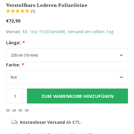
Verstellbare Lederen Polizeileine
(1)
€72,95
Vorrat: 13
- Vor 15:00 bestellt, Versand am selben Tag
Länge:
*
Farbe:
*
ZUM WARENKORB HINZUFÜGEN
0
0
:
0
0
:
0
0
:
0
0
Kostenloser Versand
Ab €75,-