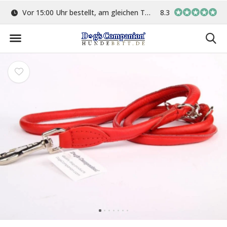
ge
Vor 15:00 Uhr bestellt, am gleichen Tag versand
8.3
In eigener Werkstat