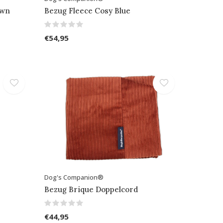
own
Bezug Fleece Cosy Blue
€54,95
Dog's Companion®
Bezug Brique Doppelcord
€44,95