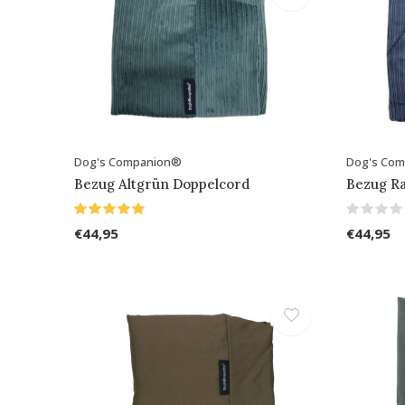
Dog's Companion®
Dog's Co
Bezug Altgrün Doppelcord
Bezug Ra
€44,95
€44,95