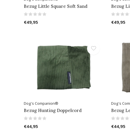
Bezug Little Square Soft Sand
Bezug Li
€49,95
€49,95
Dog's Companion®
Dog's Co
Bezug Hunting Doppelcord
Bezug L
€44,95
€44,95