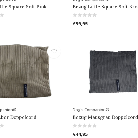
ttle Square Soft Pink
Bezug Little Square Soft Br
€59,95
mpanion®
Dog's Companion®
eber Doppelcord
Bezug Mausgrau Doppelcord
€44,95