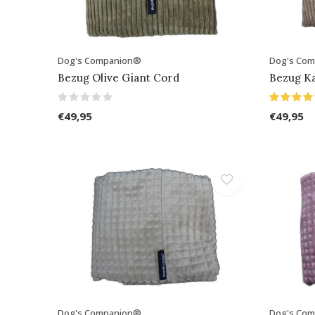
Dog's Companion®
Dog's Co
Bezug Olive Giant Cord
Bezug K
€49,95
€49,95
Dog's Companion®
Dog's Co