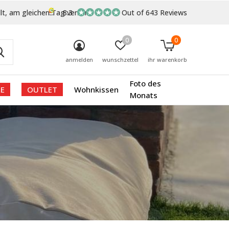
lt, am gleichen Tag versand
8.3
Out of 643 Reviews
0
0
anmelden
wunschzettel
ihr warenkorb
Foto des
E
OUTLET
Wohnkissen
Monats