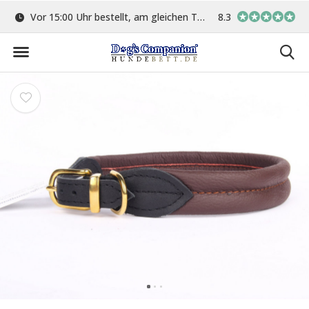
ge
Vor 15:00 Uhr bestellt, am gleichen Tag versand
8.3
In eigener Werkstat