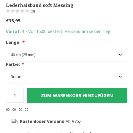
Lederhalsband soft Messing
(0)
€35,95
Vorrat: 4
- Vor 15:00 bestellt, Versand am selben Tag
Länge:
*
Farbe:
*
ZUM WARENKORB HINZUFÜGEN
0
0
:
0
0
:
0
0
:
0
0
Kostenloser Versand
Ab €75,-