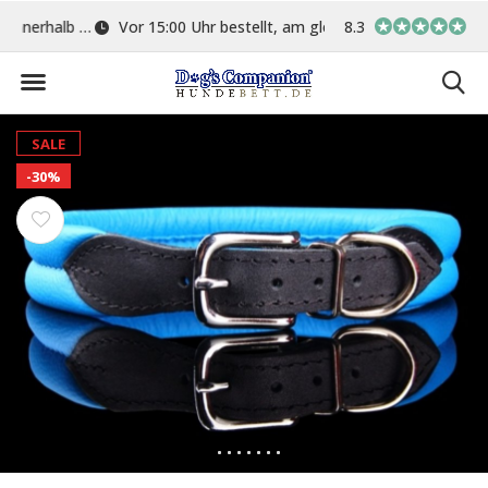
ge
Vor 15:00 Uhr bestellt, am gleichen Tag versand
8.3
In eigener Werkstat
SALE
-30%