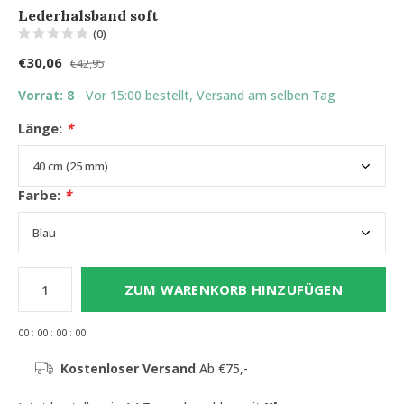
Lederhalsband soft
(0)
€30,06
€42,95
Vorrat: 8
- Vor 15:00 bestellt, Versand am selben Tag
Länge:
*
Farbe:
*
ZUM WARENKORB HINZUFÜGEN
0
0
:
0
0
:
0
0
:
0
0
Kostenloser Versand
Ab €75,-