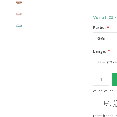
Vorrat: 25
-
Farbe:
*
Länge:
*
0
0
:
0
0
:
0
0
:
0
0
K
Ab
Jetzt bestel