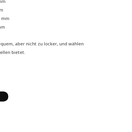
 mm
mm
25 mm
 mm
uem, aber nicht zu locker, und wählen
llen bietet.