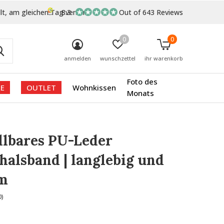
lt, am gleichen Tag versand
8.3
Out of 643 Reviews
0
0
anmelden
wunschzettel
ihr warenkorb
Foto des
E
OUTLET
Wohnkissen
Monats
llbares PU-Leder
alsband | langlebig und
m
0)