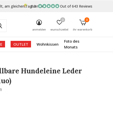
lt, am gleichen Tag versand
8.3
Out of 643 Reviews
0
0
anmelden
wunschzettel
ihr warenkorb
Foto des
E
OUTLET
Wohnkissen
Monats
llbare Hundeleine Leder
duo)
1)