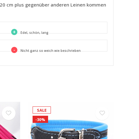
Die 20 cm plus gegenüber anderen Leinen kommen
+
Edel, schön, lang
-
Nicht ganz so weich wie beschrieben
SALE
-30%