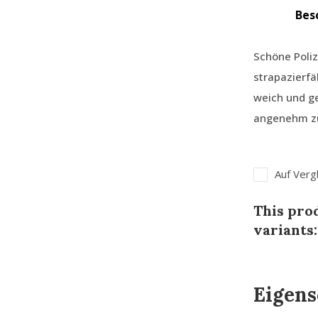
Bes
Schöne Poliz
strapazierfä
weich und ge
angenehm zu
Auf Verg
This prod
variants:
Eigens