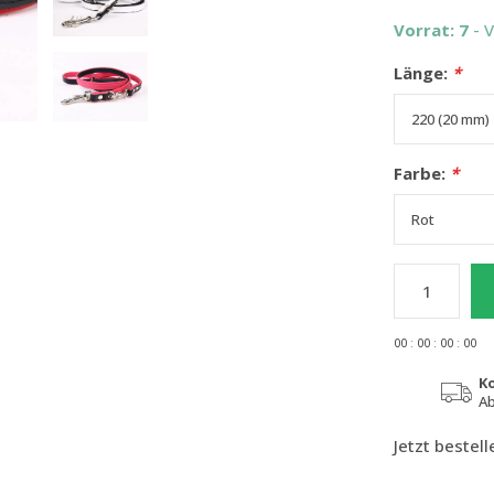
Vorrat: 7
- 
Länge:
*
Farbe:
*
0
0
:
0
0
:
0
0
:
0
0
K
Ab
Jetzt bestel