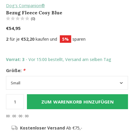
Dog's Companion®
Bezug Fleece Cosy Blue
(0)
€54,95
2
für je
€52,20
kaufen und
5%
sparen
Vorrat: 3
- Vor 15:00 bestellt, Versand am selben Tag
Größe:
*
ZUM WARENKORB HINZUFÜGEN
0
0
:
0
0
:
0
0
:
0
0
Kostenloser Versand
Ab €75,-