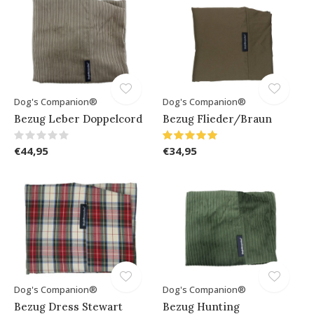
Dog's Companion®
Dog's Companion®
Bezug Leber Doppelcord
Bezug Flieder/Braun
€44,95
€34,95
Dog's Companion®
Dog's Companion®
Bezug Dress Stewart
Bezug Hunting