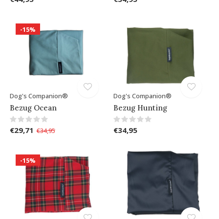
-15%
Dog's Companion®
Dog's Companion®
Bezug Ocean
Bezug Hunting
€29,71
€34,95
€34,95
-15%