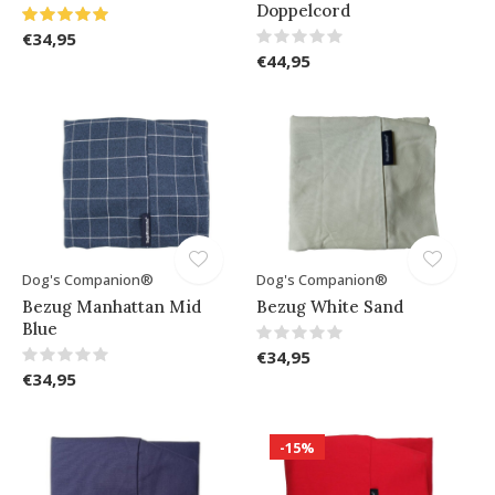
Doppelcord
€34,95
€44,95
Dog's Companion®
Dog's Companion®
Bezug Manhattan Mid
Bezug White Sand
Blue
€34,95
€34,95
-15%