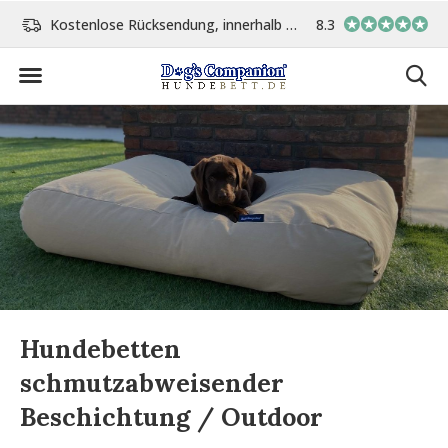
Kostenlose Rücksendung, innerhalb 14 Tage
8.3
Vor 15:00 Uhr bestellt, 
Hundebetten
schmutzabweisender
Beschichtung / Outdoor