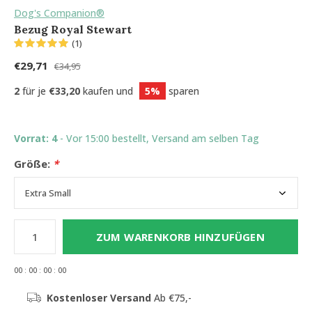
Dog's Companion®
Bezug Royal Stewart
(1)
€29,71
€34,95
2
für je
€33,20
kaufen und
5%
sparen
Vorrat: 4
- Vor 15:00 bestellt, Versand am selben Tag
Größe:
*
ZUM WARENKORB HINZUFÜGEN
0
0
:
0
0
:
0
0
:
0
0
Kostenloser Versand
Ab €75,-