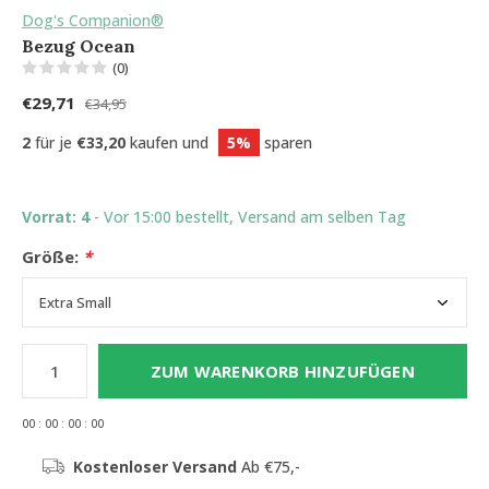
Dog's Companion®
Bezug Ocean
(0)
€29,71
€34,95
2
für je
€33,20
kaufen und
5%
sparen
Vorrat: 4
- Vor 15:00 bestellt, Versand am selben Tag
Größe:
*
ZUM WARENKORB HINZUFÜGEN
0
0
:
0
0
:
0
0
:
0
0
Kostenloser Versand
Ab €75,-