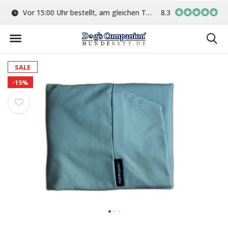
ge
Vor 15:00 Uhr bestellt, am gleichen Tag versand
8.3
In eigener Werkstat
SALE
-15%