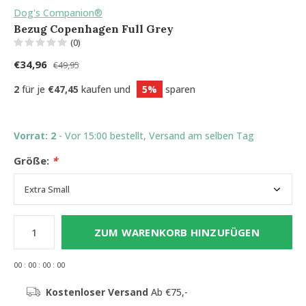
Dog's Companion®
Bezug Copenhagen Full Grey
(0)
€34,96
€49,95
2
für je
€47,45
kaufen und
5%
sparen
Vorrat: 2
- Vor 15:00 bestellt, Versand am selben Tag
Größe:
*
ZUM WARENKORB HINZUFÜGEN
0
0
:
0
0
:
0
0
:
0
0
Kostenloser Versand
Ab €75,-