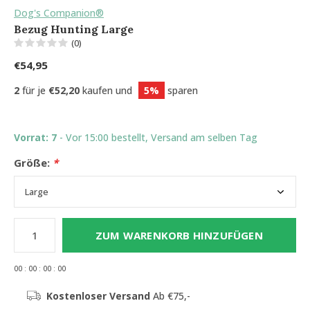
Dog's Companion®
Bezug Hunting Large
(0)
€54,95
2
für je
€52,20
kaufen und
5%
sparen
Vorrat: 7
- Vor 15:00 bestellt, Versand am selben Tag
Größe:
*
ZUM WARENKORB HINZUFÜGEN
0
0
:
0
0
:
0
0
:
0
0
Kostenloser Versand
Ab €75,-