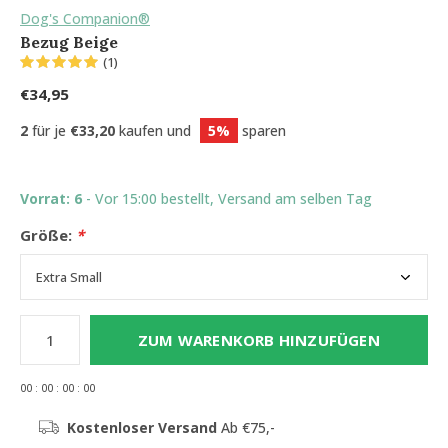
Dog's Companion®
Bezug Beige
(1)
€34,95
2
für je
€33,20
kaufen und
5%
sparen
Vorrat: 6
- Vor 15:00 bestellt, Versand am selben Tag
Größe:
*
ZUM WARENKORB HINZUFÜGEN
0
0
:
0
0
:
0
0
:
0
0
Kostenloser Versand
Ab €75,-