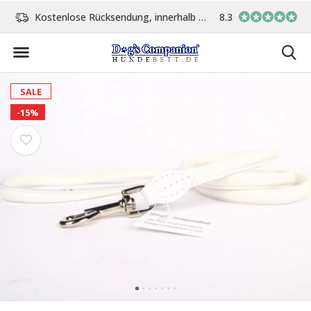
Tage
Vor 15:00 Uhr bestellt, am gleichen Tag versand
8.3
In eigener Werkst
SALE
-15%