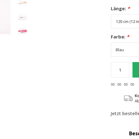
Länge:
*
Farbe:
*
0
0
:
0
0
:
0
0
:
0
0
K
Ab
Jetzt bestel
Bes