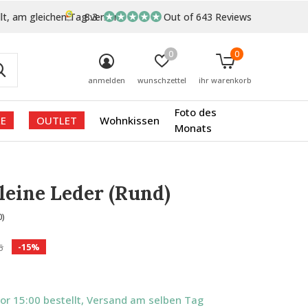
lt, am gleichen Tag versand
8.3
Out of 643 Reviews
0
0
anmelden
wunschzettel
ihr warenkorb
Foto des
E
OUTLET
Wohnkissen
Monats
eine Leder (Rund)
0)
-15%
5
Vor 15:00 bestellt, Versand am selben Tag