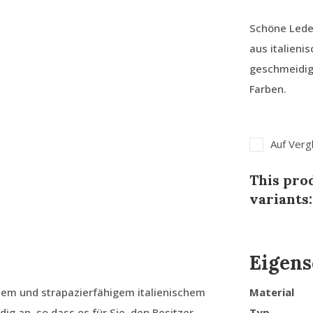
Schöne Lede
aus italieni
geschmeidig 
Farben.
Auf Verg
This prod
variants:
Eigens
em und strapazierfähigem italienischem
Material
ig an, so dass es für Sie, den Besitzer,
Typ