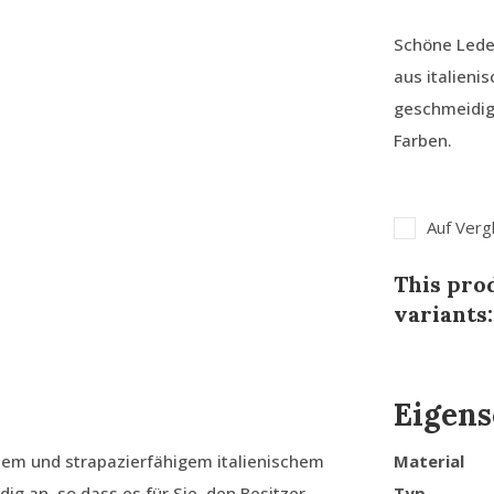
Schöne Lede
aus italieni
geschmeidig 
Farben.
Auf Verg
This prod
variants:
Eigens
em und strapazierfähigem italienischem
Material
ig an, so dass es für Sie, den Besitzer,
Typ