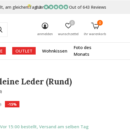
lt, am gleichen Tag versand
8.3
Out of 643 Reviews
0
0
anmelden
wunschzettel
ihr warenkorb
Foto des
E
OUTLET
Wohnkissen
Monats
eine Leder (Rund)
0)
-15%
5
 Vor 15:00 bestellt, Versand am selben Tag