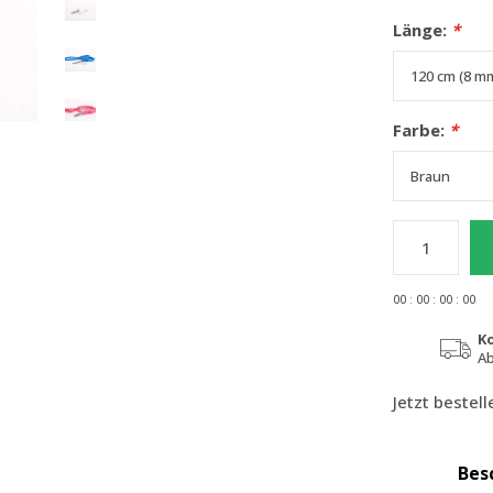
Länge:
*
Farbe:
*
0
0
:
0
0
:
0
0
:
0
0
K
Ab
Jetzt bestel
Bes