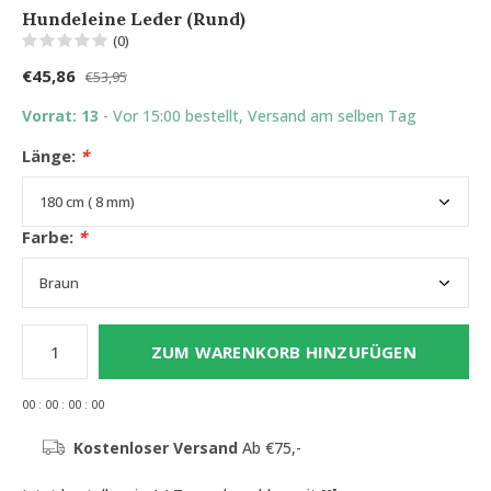
Hundeleine Leder (Rund)
(0)
€45,86
€53,95
Vorrat: 13
- Vor 15:00 bestellt, Versand am selben Tag
Länge:
*
Farbe:
*
ZUM WARENKORB HINZUFÜGEN
0
0
:
0
0
:
0
0
:
0
0
Kostenloser Versand
Ab €75,-