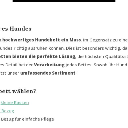
hres Hundes
in
hochwertiges Hundebett ein Muss
. Im Gegensatz zu ein
undes richtig ausruhen können. Dies ist besonders wichtig, d
tten bieten die perfekte Lösung
, die höchsten Qualitäts
es Detail bei der
Verarbeitung
jedes Bettes. Sowohl Ihr Hund
etzt unser
umfassendes Sortiment
!
bett wählen?
d
kleine Rassen
 Bezug
ezug für einfache Pflege