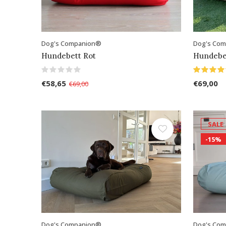
Dog's Companion®
Dog's Co
Hundebett Rot
Hundebe
€58,65
€69,00
€69,00
SALE
-15%
Dog's Companion®
Dog's Co