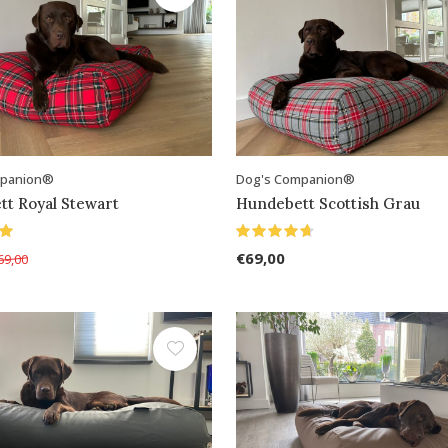
mpanion®
Dog's Companion®
t Royal Stewart
Hundebett Scottish Grau
€69,00
69,00