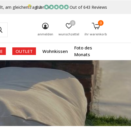
lt, am gleichen Tag versand
8.3
Out of 643 Reviews
0
0
anmelden
wunschzettel
ihr warenkorb
Foto des
E
OUTLET
Wohnkissen
Monats