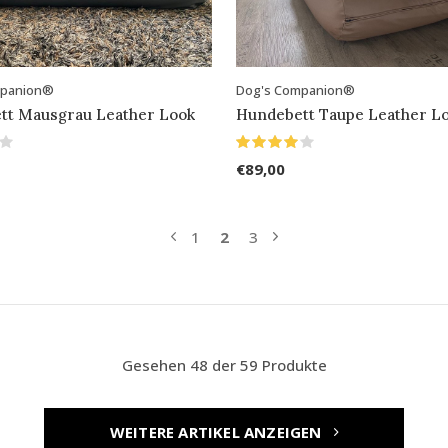
mpanion®
Dog's Companion®
tt Mausgrau Leather Look
Hundebett Taupe Leather L
€89,00
1
2
3
Gesehen 48 der 59 Produkte
WEITERE ARTIKEL ANZEIGEN