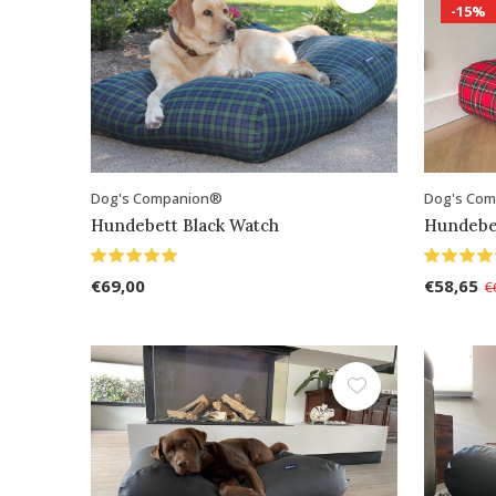
-15%
Dog's Companion®
Dog's Co
Hundebett Black Watch
Hundebet
€69,00
€58,65
€