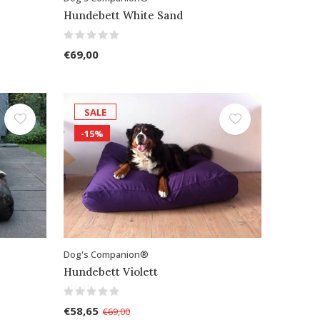
Hundebett White Sand
€69,00
SALE
-15%
Dog's Companion®
Hundebett Violett
€58,65
€69,00