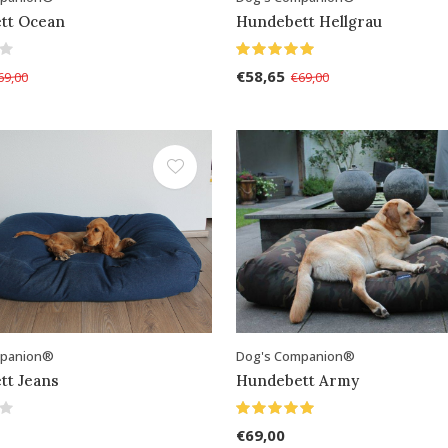
tt Ocean
Hundebett Hellgrau
€58,65
69,00
€69,00
mpanion®
Dog's Companion®
tt Jeans
Hundebett Army
€69,00