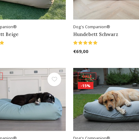
mpanion®
Dog's Companion®
tt Beige
Hundebett Schwarz
€69,00
SALE
-15%
mpanion®
Dog's Companion®