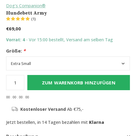
Dog's Companion®
Hundebett Army
(1)
€69,00
Vorrat: 4
- Vor 15:00 bestellt, Versand am selben Tag
Größe:
*
ZUM WARENKORB HINZUFÜGEN
0
0
:
0
0
:
0
0
:
0
0
Kostenloser Versand
Ab €75,-
Jetzt bestellen, in 14 Tagen bezahlen mit
Klarna