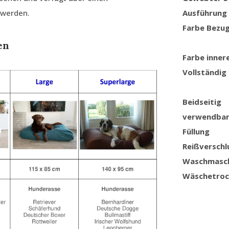
 werden.
Ausführung
Farbe Bezu
en
Farbe inner
Vollständig
Beidseitig
verwendba
Füllung
Reißverschl
Waschmasc
Wäschetroc