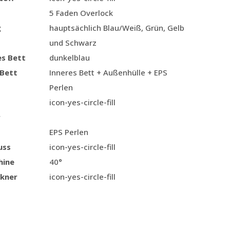
5 Faden Overlock
g
hauptsächlich Blau/Weiß, Grün, Gelb
und Schwarz
es Bett
dunkelblau
 Bett
Inneres Bett + Außenhülle + EPS
Perlen
icon-yes-circle-fill
r
EPS Perlen
uss
icon-yes-circle-fill
hine
40°
kner
icon-yes-circle-fill