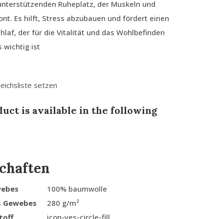
nterstützenden Ruheplatz, der Muskeln und
nt. Es hilft, Stress abzubauen und fördert einen
laf, der für die Vitalität und das Wohlbefinden
 wichtig ist
leichsliste setzen
uct is available in the following
chaften
webes
100% baumwolle
s Gewebes
280 g/m²
toff
icon-yes-circle-fill