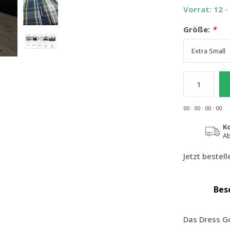
Vorrat: 12
-
Größe:
*
0
0
:
0
0
:
0
0
:
0
0
K
Ab
Jetzt bestel
Bes
Das Dress G