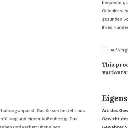
bequemen, u
Gelenke scho
gesunden Sch
Ihres Hundes
Auf Verg
This prod
variants:
Eigens
erhaltung anpasst. Das Kissen besteht aus
Art des Ge
lenfüllung und einem Außenbezug. Das
Gewicht de
rsehen und verfügt über einen
Gewebter S