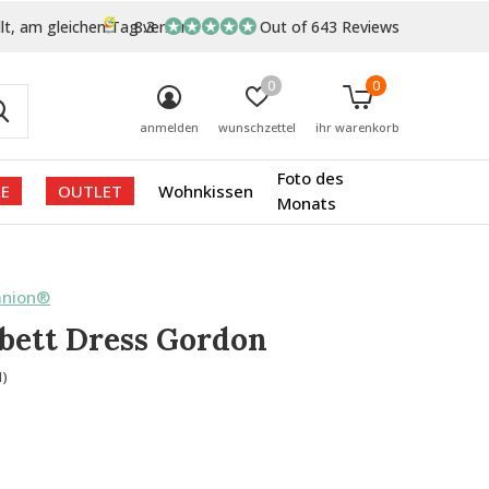
lt, am gleichen Tag versand
8.3
Out of 643 Reviews
0
0
anmelden
wunschzettel
ihr warenkorb
Foto des
E
OUTLET
Wohnkissen
Monats
anion®
bett Dress Gordon
1)