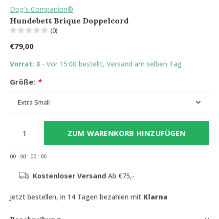
Dog's Companion®
Hundebett Brique Doppelcord
(0)
€79,00
Vorrat: 3
- Vor 15:00 bestellt, Versand am selben Tag
Größe:
*
ZUM WARENKORB HINZUFÜGEN
0
0
:
0
0
:
0
0
:
0
0
Kostenloser Versand
Ab €75,-
Jetzt bestellen, in 14 Tagen bezahlen mit
Klarna