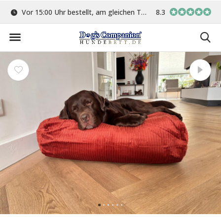
ge
Vor 15:00 Uhr bestellt, am gleichen Tag versand
8.3
In eigener Werkstat