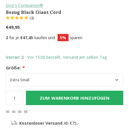
Dog's Companion®
Bezug Black Giant Cord
(3)
€49,95
2
für je
€47,45
kaufen und
5%
sparen
Vorrat: 2
- Vor 15:00 bestellt, Versand am selben Tag
Größe:
*
ZUM WARENKORB HINZUFÜGEN
0
0
:
0
0
:
0
0
:
0
0
Kostenloser Versand
Ab €75,-