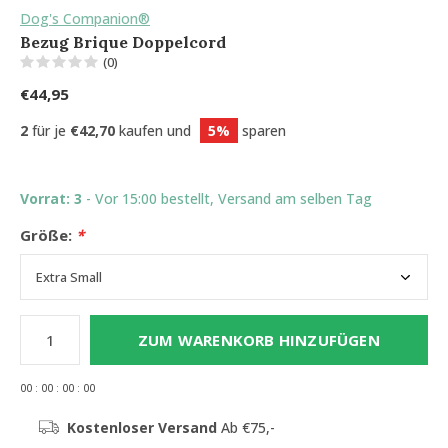
Dog's Companion®
Bezug Brique Doppelcord
(0)
€44,95
2
für je
€42,70
kaufen und
5%
sparen
Vorrat: 3
- Vor 15:00 bestellt, Versand am selben Tag
Größe:
*
ZUM WARENKORB HINZUFÜGEN
0
0
:
0
0
:
0
0
:
0
0
Kostenloser Versand
Ab €75,-