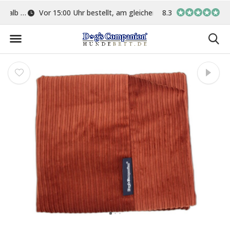
ge
Vor 15:00 Uhr bestellt, am gleichen Tag versand
8.3
In eigener Werkstat