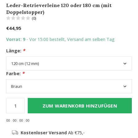
Leder-Retrieverleine 120 oder 180 cm (mit
Doppelstopper)
(0)
€44,95
Vorrat: 9
- Vor 15:00 bestellt, Versand am selben Tag
Länge:
*
Farbe:
*
ZUM WARENKORB HINZUFÜGEN
0
0
:
0
0
:
0
0
:
0
0
Kostenloser Versand
Ab €75,-