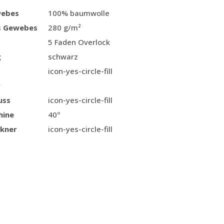
webes
100% baumwolle
s Gewebes
280 g/m²
5 Faden Overlock
g
schwarz
icon-yes-circle-fill
r
uss
icon-yes-circle-fill
hine
40º
kner
icon-yes-circle-fill