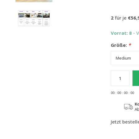
2
für je
€56,
Vorrat: 8
- 
Größe:
*
0
0
:
0
0
:
0
0
:
0
0
K
Ab
Jetzt bestel