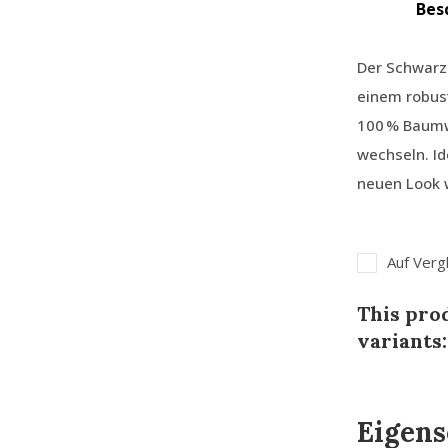
Bes
Der Schwarz
einem robust
100 % Baumw
wechseln. Id
neuen Look w
Auf Verg
This prod
variants:
Eigens