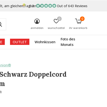
lt, am gleichen Tag versand
8.3
Out of 643 Reviews
0
0
anmelden
wunschzettel
ihr warenkorb
Foto des
E
OUTLET
Wohnkissen
Monats
anion®
 Schwarz Doppelcord
um
0)