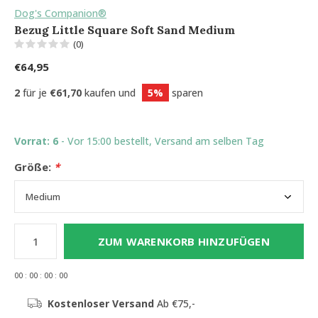
Dog's Companion®
Bezug Little Square Soft Sand Medium
(0)
€64,95
2
für je
€61,70
kaufen und
5%
sparen
Vorrat: 6
- Vor 15:00 bestellt, Versand am selben Tag
Größe:
*
ZUM WARENKORB HINZUFÜGEN
0
0
:
0
0
:
0
0
:
0
0
Kostenloser Versand
Ab €75,-