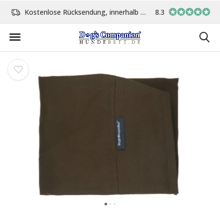
age
Vor 15:00 Uhr bestellt, am gleichen Tag versand
8.3
In eigener Werksta