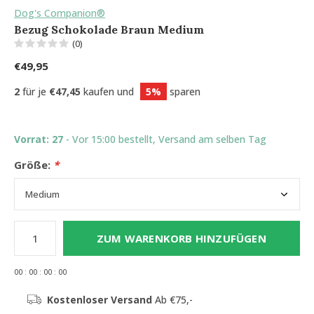
Dog's Companion®
Bezug Schokolade Braun Medium
(0)
€49,95
2
für je
€47,45
kaufen und
5%
sparen
Vorrat: 27
- Vor 15:00 bestellt, Versand am selben Tag
Größe:
*
ZUM WARENKORB HINZUFÜGEN
0
0
:
0
0
:
0
0
:
0
0
Kostenloser Versand
Ab €75,-