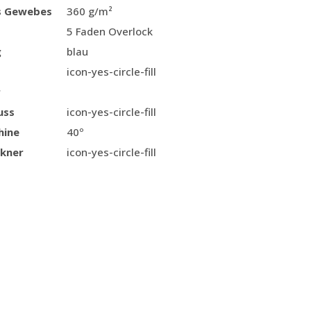
s Gewebes
360 g/m²
5 Faden Overlock
g
blau
icon-yes-circle-fill
r
uss
icon-yes-circle-fill
hine
40º
kner
icon-yes-circle-fill