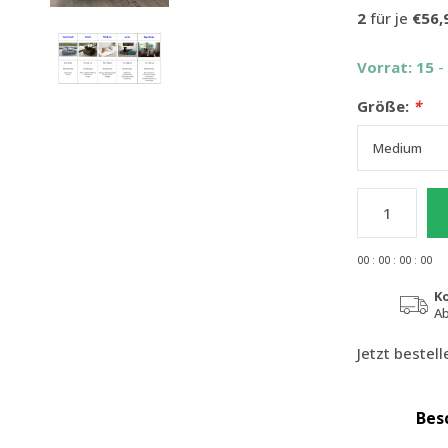
2
für je
€56,
Vorrat: 15
-
Größe:
*
0
0
:
0
0
:
0
0
:
0
0
K
Ab
Jetzt bestel
Bes