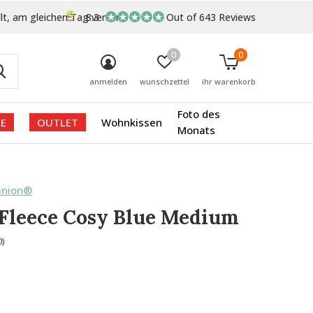
lt, am gleichen Tag versand
8.3
Out of 643 Reviews
0
0
anmelden
wunschzettel
ihr warenkorb
Foto des
E
OUTLET
Wohnkissen
Monats
anion®
Fleece Cosy Blue Medium
0)