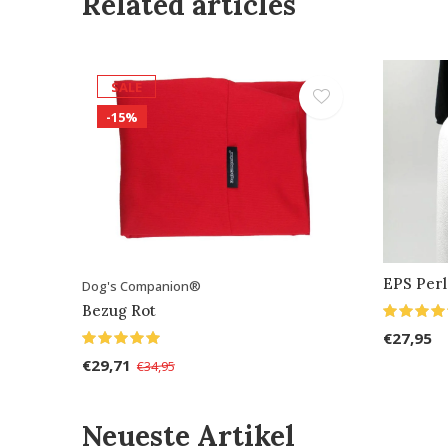
Related articles
SALE
-15%
EPS Perl
Dog's Companion®
Bezug Rot
€27,95
€29,71
€34,95
Neueste Artikel