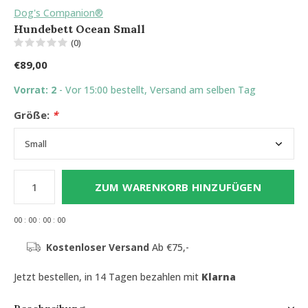
Dog's Companion®
Hundebett Ocean Small
(0)
€89,00
Vorrat: 2
- Vor 15:00 bestellt, Versand am selben Tag
Größe:
*
ZUM WARENKORB HINZUFÜGEN
0
0
:
0
0
:
0
0
:
0
0
Kostenloser Versand
Ab €75,-
Jetzt bestellen, in 14 Tagen bezahlen mit
Klarna