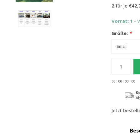
2
für je
€42,
Vorrat: 1
- 
Größe:
*
0
0
:
0
0
:
0
0
:
0
0
K
Ab
Jetzt bestel
Bes