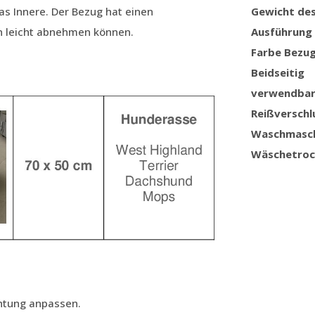
das Innere. Der Bezug hat einen
Gewicht de
en leicht abnehmen können.
Ausführung
Farbe Bezu
Beidseitig
verwendba
Reißverschl
Waschmasc
Wäschetroc
chtung anpassen.