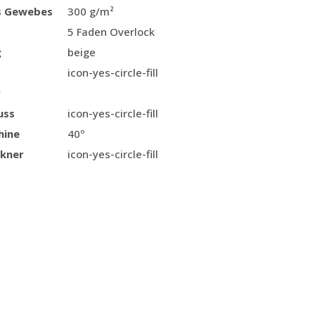
s Gewebes
300 g/m²
5 Faden Overlock
g
beige
icon-yes-circle-fill
r
uss
icon-yes-circle-fill
hine
40º
kner
icon-yes-circle-fill