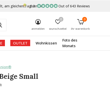
lt, am gleichen Tag versand
8.3
Out of 643 Reviews
0
0
anmelden
wunschzettel
ihr warenkorb
Foto des
E
OUTLET
Wohnkissen
Monats
anion®
Beige Small
0)