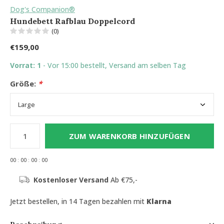
Dog's Companion®
Hundebett Rafblau Doppelcord
(0)
€159,00
Vorrat: 1
- Vor 15:00 bestellt, Versand am selben Tag
Größe:
*
ZUM WARENKORB HINZUFÜGEN
0
0
:
0
0
:
0
0
:
0
0
Kostenloser Versand
Ab €75,-
Jetzt bestellen, in 14 Tagen bezahlen mit
Klarna