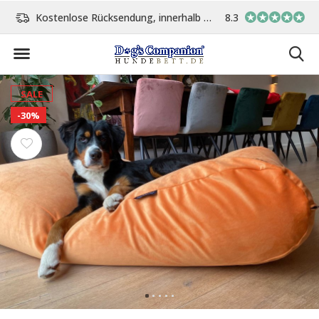
age
Vor 15:00 Uhr bestellt, am gleichen Tag versand
8.3
In eigener Werksta
SALE
-30%