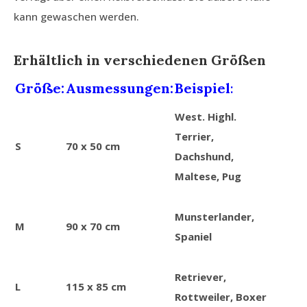
kann gewaschen werden.
Erhältlich in verschiedenen Größen
Grö
ß
e:
Ausmessungen
:
Beispiel
:
West. Highl.
Terrier,
S
70 x 50 cm
Dachshund,
Maltese, Pug
Munsterlander,
M
90 x 70 cm
Spaniel
Retriever,
L
115 x 85 cm
Rottweiler, Boxer