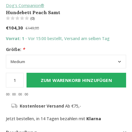
Dog's Companion®
Hundebett Peach Samt
(0)
€104,30
€149,00
Vorrat: 1
- Vor 15:00 bestellt, Versand am selben Tag
Größe:
*
ZUM WARENKORB HINZUFÜGEN
0
0
:
0
0
:
0
0
:
0
0
Kostenloser Versand
Ab €75,-
Jetzt bestellen, in 14 Tagen bezahlen mit
Klarna