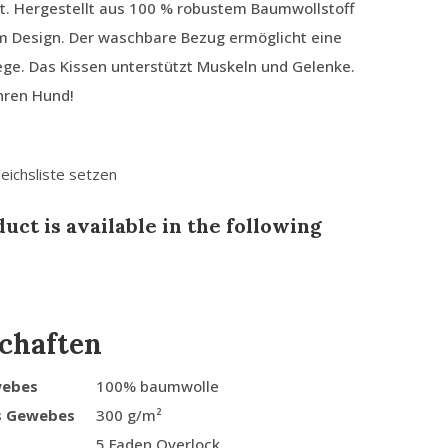
t. Hergestellt aus 100 % robustem Baumwollstoff
em Design. Der waschbare Bezug ermöglicht eine
ege. Das Kissen unterstützt Muskeln und Gelenke.
Ihren Hund!
leichsliste setzen
uct is available in the following
chaften
webes
100% baumwolle
s Gewebes
300 g/m²
5 Faden Overlock