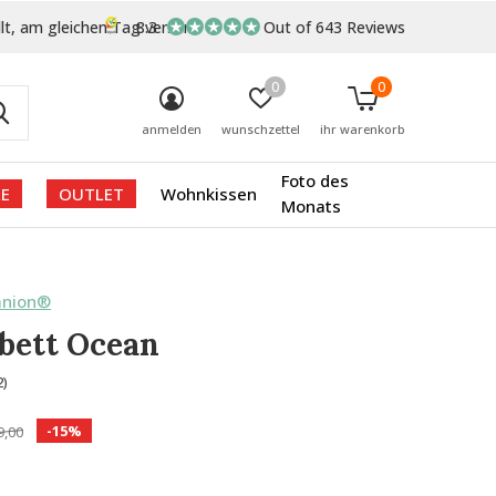
lt, am gleichen Tag versand
8.3
Out of 643 Reviews
0
0
anmelden
wunschzettel
ihr warenkorb
Foto des
E
OUTLET
Wohnkissen
Monats
anion®
bett Ocean
2)
-15%
9,00