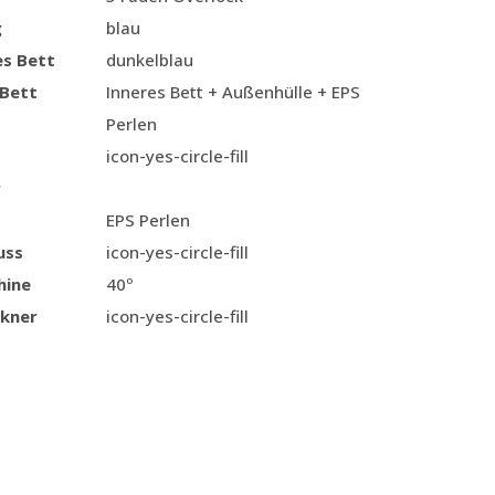
g
blau
es Bett
dunkelblau
 Bett
Inneres Bett + Außenhülle + EPS
Perlen
icon-yes-circle-fill
r
EPS Perlen
uss
icon-yes-circle-fill
hine
40º
kner
icon-yes-circle-fill