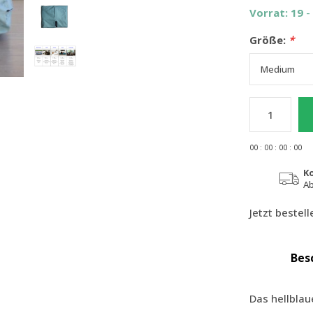
Vorrat: 19
-
Größe:
*
0
0
:
0
0
:
0
0
:
0
0
K
Ab
Jetzt bestel
Bes
Das hellblau