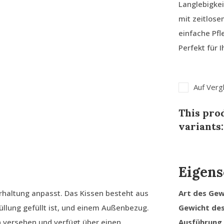
Langlebigkei
mit zeitlos
einfache Pfl
Perfekt für 
Auf Verg
This prod
variants:
Eigens
erhaltung anpasst. Das Kissen besteht aus
Art des Ge
llung gefüllt ist, und einem Außenbezug.
Gewicht de
n versehen und verfügt über einen
Ausführung