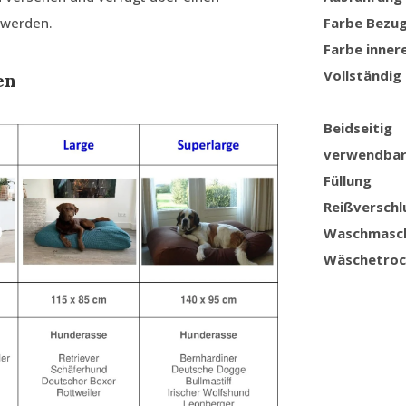
 werden.
Farbe Bezu
Farbe inner
Vollständig
en
Beidseitig
verwendba
Füllung
Reißverschl
Waschmasc
Wäschetroc