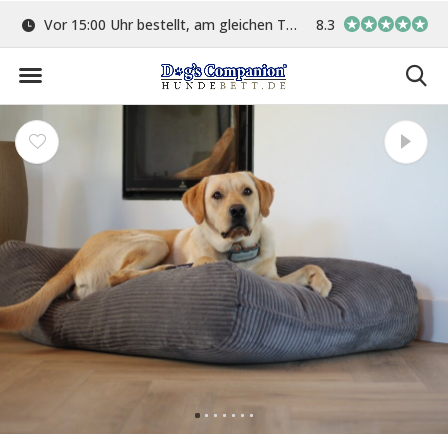
ge
Vor 15:00 Uhr bestellt, am gleichen Tag versand
8.3
In eigener Werkstat