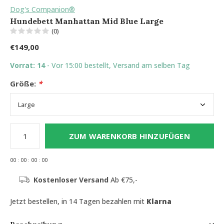
Dog's Companion®
Hundebett Manhattan Mid Blue Large
(0)
€149,00
Vorrat: 14
- Vor 15:00 bestellt, Versand am selben Tag
Größe:
*
ZUM WARENKORB HINZUFÜGEN
0
0
:
0
0
:
0
0
:
0
0
Kostenloser Versand
Ab €75,-
Jetzt bestellen, in 14 Tagen bezahlen mit
Klarna