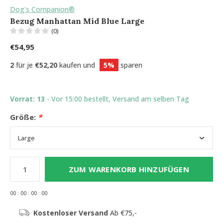
Dog's Companion®
Bezug Manhattan Mid Blue Large
(0)
€54,95
2
für je
€52,20
kaufen und
5%
sparen
Vorrat: 13
- Vor 15:00 bestellt, Versand am selben Tag
Größe:
*
ZUM WARENKORB HINZUFÜGEN
0
0
:
0
0
:
0
0
:
0
0
Kostenloser Versand
Ab €75,-