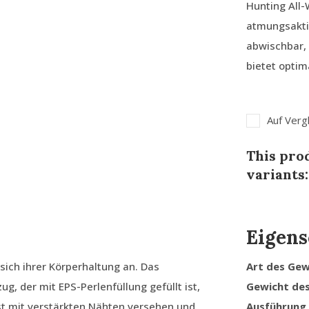
Hunting All
atmungsakti
abwischbar,
bietet optim
Auf Verg
This prod
variants:
Eigens
ich ihrer Körperhaltung an. Das
Art des Ge
, der mit EPS-Perlenfüllung gefüllt ist,
Gewicht de
st mit verstärkten Nähten versehen und
Ausführung