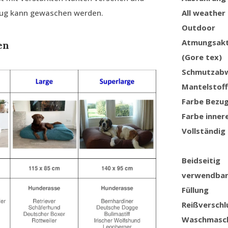
ezug kann gewaschen werden.
All weather
Outdoor
Atmungsakt
en
(Gore tex)
Schmutzabw
Mantelstoff
Farbe Bezu
Farbe inner
Vollständig
Beidseitig
verwendba
Füllung
Reißverschl
Waschmasc