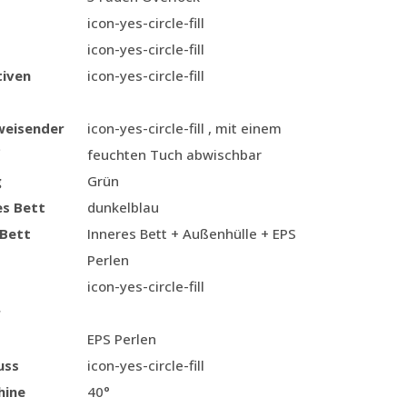
icon-yes-circle-fill
icon-yes-circle-fill
iven
icon-yes-circle-fill
eisender
icon-yes-circle-fill , mit einem
feuchten Tuch abwischbar
g
Grün
es Bett
dunkelblau
 Bett
Inneres Bett + Außenhülle + EPS
Perlen
icon-yes-circle-fill
r
EPS Perlen
uss
icon-yes-circle-fill
hine
40°