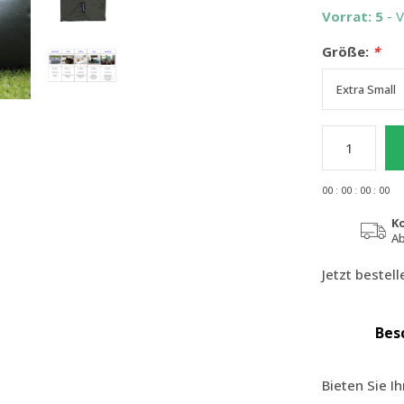
Vorrat: 5
- 
Größe:
*
0
0
:
0
0
:
0
0
:
0
0
K
Ab
Jetzt bestel
Bes
Bieten Sie I