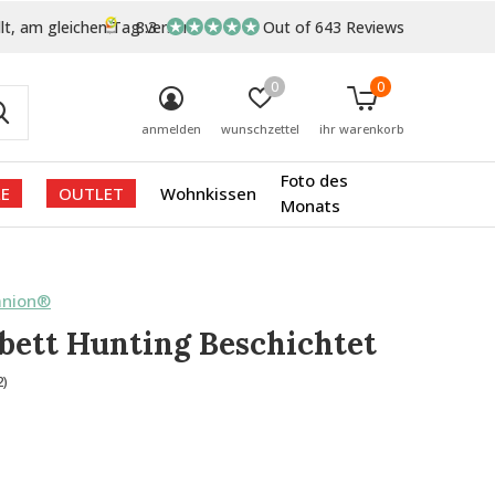
lt, am gleichen Tag versand
8.3
Out of 643 Reviews
0
0
anmelden
wunschzettel
ihr warenkorb
Foto des
E
OUTLET
Wohnkissen
Monats
anion®
ett Hunting Beschichtet
2)