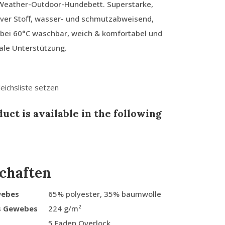
-Weather-Outdoor-Hundebett. Superstarke,
ver Stoff, wasser- und schmutzabweisend,
 bei 60°C waschbar, weich & komfortabel und
ale Unterstützung.
leichsliste setzen
uct is available in the following
chaften
webes
65% polyester, 35% baumwolle
s Gewebes
224 g/m²
5 Faden Overlock